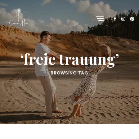
‘freie trauung’
BROWSING TAG