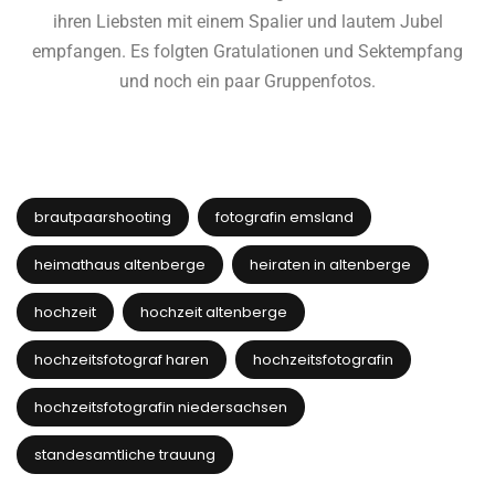
ihren Liebsten mit einem Spalier und lautem Jubel
empfangen. Es folgten Gratulationen und Sektempfang
und noch ein paar Gruppenfotos.
brautpaarshooting
fotografin emsland
heimathaus altenberge
heiraten in altenberge
hochzeit
hochzeit altenberge
hochzeitsfotograf haren
hochzeitsfotografin
hochzeitsfotografin niedersachsen
standesamtliche trauung