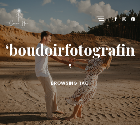
‘boudoirfotografin
’
BROWSING TAG