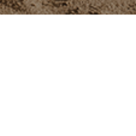
Hey, ich bin Carina,
freiberufliche Fotografin im