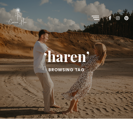
‘haren’
BROWSING TAG