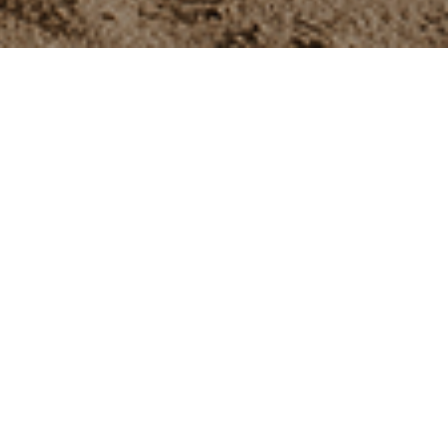
Hey, ich bin Carina,
freiberufliche Fotografin im