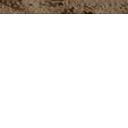
Hey, ich bin Carina,
freiberufliche Fotografin im