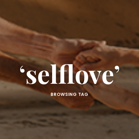
‘selflove’
BROWSING TAG