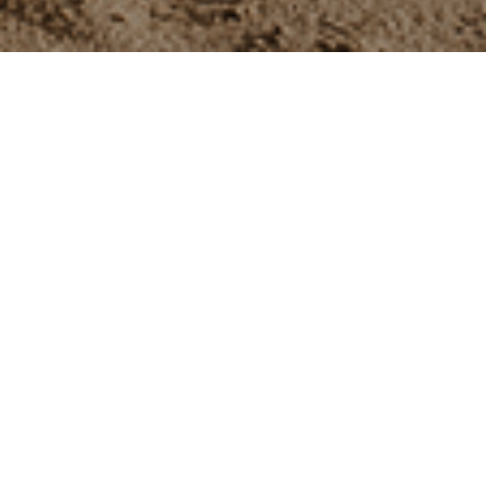
Hey, ich bin Carina,
freiberufliche Fotografin im