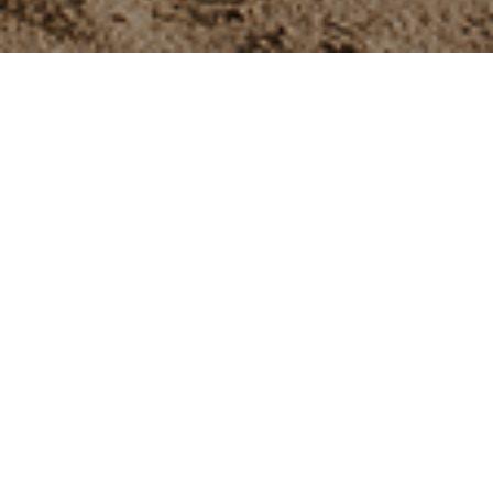
Hey, ich bin Carina,
freiberufliche Fotografin im