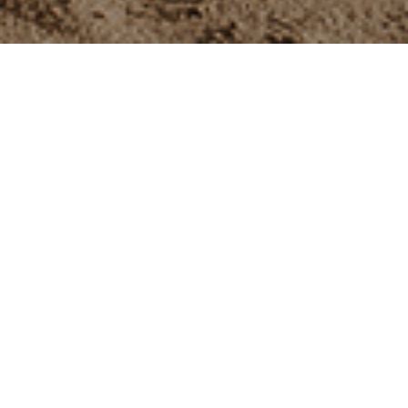
Hey, ich bin Carina,
freiberufliche Fotografin im