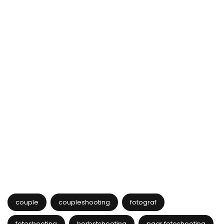
couple
coupleshooting
fotograf
fotoshooting
herbstshooting
paar fotoshooting